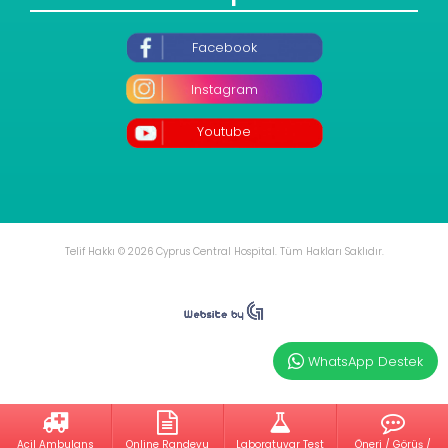
Facebook
Instagram
Youtube
Telif Hakkı © 2026 Cyprus Central Hospital. Tüm Hakları Saklıdır.
WhatsApp Destek
Acil Ambulans
Online Randevu
Laboratuvar Test
Öneri / Görüş /