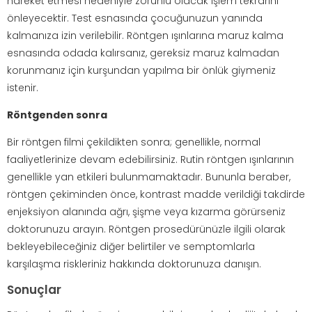
hareket etmesi nedeniyle zorunlu olacak işlem tekrarını
önleyecektir. Test esnasında çocuğunuzun yanında
kalmanıza izin verilebilir. Röntgen ışınlarına maruz kalma
esnasında odada kalırsanız, gereksiz maruz kalmadan
korunmanız için kurşundan yapılma bir önlük giymeniz
istenir.
Röntgenden sonra
Bir röntgen filmi çekildikten sonra; genellikle, normal
faaliyetlerinize devam edebilirsiniz. Rutin röntgen ışınlarının
genellikle yan etkileri bulunmamaktadır. Bununla beraber,
röntgen çekiminden önce, kontrast madde verildiği takdirde
enjeksiyon alanında ağrı, şişme veya kızarma görürseniz
doktorunuzu arayın. Röntgen prosedürünüzle ilgili olarak
bekleyebileceğiniz diğer belirtiler ve semptomlarla
karşılaşma riskleriniz hakkında doktorunuza danışın.
Sonuçlar