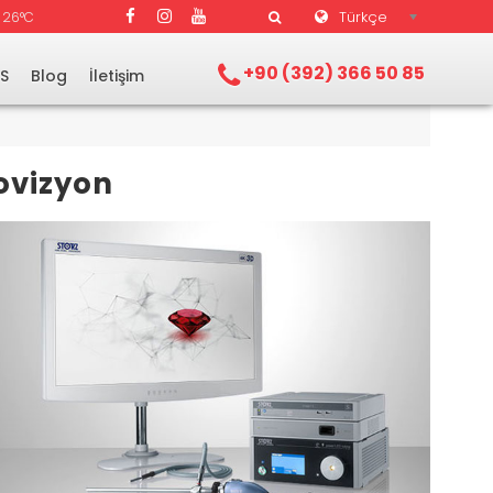
Türkçe
26°C
+90 (392) 366 50 85
.S
Blog
İletişim
dovizyon