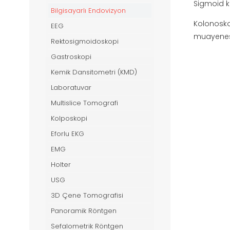
Sigmoid k
Bilgisayarlı Endovizyon
Kolonoskop
EEG
muayenesi
Rektosigmoidoskopi
Gastroskopi
Kemik Dansitometri (KMD)
Laboratuvar
Multislice Tomografi
Kolposkopi
Eforlu EKG
EMG
Holter
USG
3D Çene Tomografisi
Panoramik Röntgen
Sefalometrik Röntgen