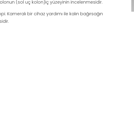
olonun (sol uç kolon)iç yüzeyinin incelenmesidir.
i: Kameralı bir cihaz yardımı ile kalın bağırsağın
dir.