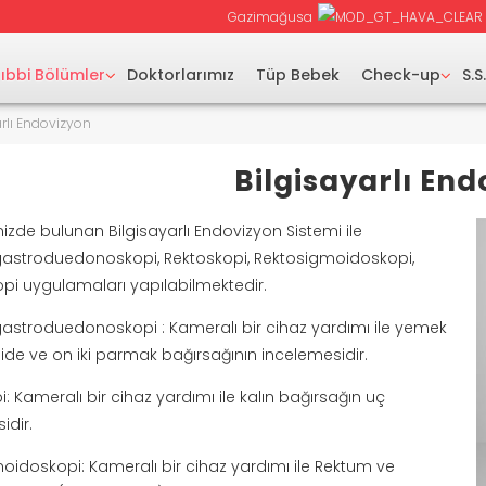
Gazimağusa
ıbbi Bölümler
Doktorlarımız
Tüp Bebek
Check-up
S.S
arlı Endovizyon
Bilgisayarlı En
zde bulunan Bilgisayarlı Endovizyon Sistemi ile
stroduedonoskopi, Rektoskopi, Rektosigmoidoskopi,
pi uygulamaları yapılabilmektedir.
stroduedonoskopi : Kameralı bir cihaz yardımı ile yemek
ide ve on iki parmak bağırsağının incelemesidir.
: Kameralı bir cihaz yardımı ile kalın bağırsağın uç
dir.
oidoskopi: Kameralı bir cihaz yardımı ile Rektum ve