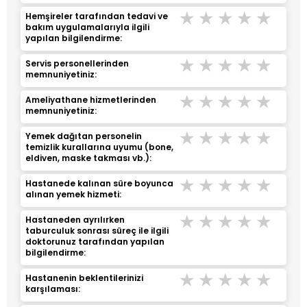
Çok Kötü
Kötü
Orta
İyi
Çok 
Hemşireler tarafından tedavi ve
bakım uygulamalarıyla ilgili
yapılan bilgilendirme:
Çok Kötü
Kötü
Orta
İyi
Çok 
Servis personellerinden
memnuniyetiniz:
Çok Kötü
Kötü
Orta
İyi
Çok 
Ameliyathane hizmetlerinden
memnuniyetiniz:
Çok Kötü
Kötü
Orta
İyi
Çok 
Yemek dağıtan personelin
temizlik kurallarına uyumu (bone,
eldiven, maske takması vb.):
Çok Kötü
Kötü
Orta
İyi
Çok 
Hastanede kalınan süre boyunca
alınan yemek hizmeti:
Çok Kötü
Kötü
Orta
İyi
Çok 
Hastaneden ayrılırken
taburculuk sonrası süreç ile ilgili
doktorunuz tarafından yapılan
bilgilendirme:
Çok Kötü
Kötü
Orta
İyi
Çok 
Hastanenin beklentilerinizi
karşılaması: