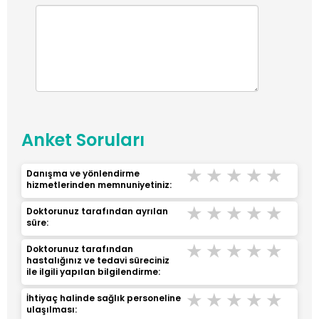
Anket Soruları
Çok Kötü
Kötü
Orta
İyi
Çok 
Danışma ve yönlendirme
hizmetlerinden memnuniyetiniz:
Çok Kötü
Kötü
Orta
İyi
Çok 
Doktorunuz tarafından ayrılan
süre:
Çok Kötü
Kötü
Orta
İyi
Çok 
Doktorunuz tarafından
hastalığınız ve tedavi süreciniz
ile ilgili yapılan bilgilendirme:
Çok Kötü
Kötü
Orta
İyi
Çok 
İhtiyaç halinde sağlık personeline
ulaşılması: