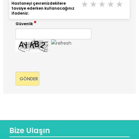
Çok Kötü
Kötü
Orta
İyi
Çok 
Hastaneyi çevrenizdekilere
tavsiye ederken kullanacağınız
ifadeniz:
Güvenlik
Bize Ulaşın