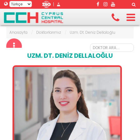
|
Anasayfa
/
Doktorlarımız
/
Uzm. Dt. Deniz Dellaloğlu
UZM. DT. DENIZ DELLALOĞLU