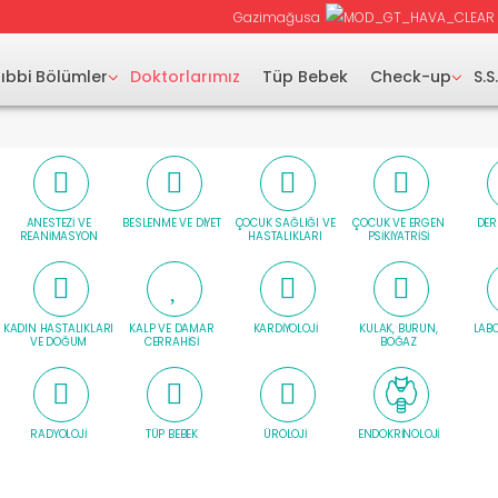
Gazimağusa
ıbbi Bölümler
Doktorlarımız
Tüp Bebek
Check-up
S.S
ANESTEZI VE
BESLENME VE DIYET
ÇOCUK SAĞLIĞI VE
ÇOCUK VE ERGEN
DER
REANIMASYON
HASTALIKLARI
PSIKIYATRISI
KADIN HASTALIKLARI
KALP VE DAMAR
KARDIYOLOJI
KULAK, BURUN,
LAB
VE DOĞUM
CERRAHISI
BOĞAZ
RADYOLOJI
TÜP BEBEK
ÜROLOJI
ENDOKRINOLOJI