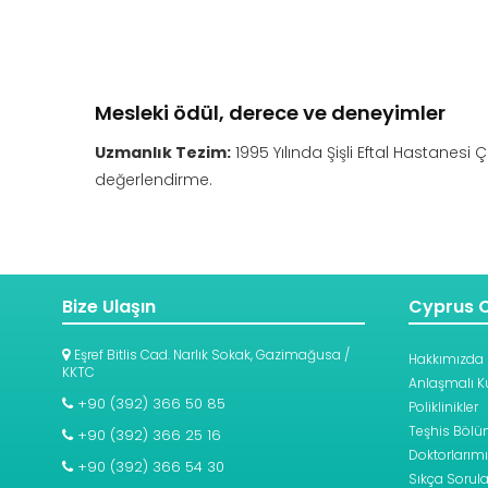
Mesleki ödül, derece ve deneyimler
Uzmanlık Tezim:
1995 Yılında Şişli Eftal Hastanesi 
değerlendirme.
Bize Ulaşın
Cyprus C
Eşref Bitlis Cad. Narlık Sokak, Gazimağusa /
Hakkımızda
KKTC
Anlaşmalı K
+90 (392) 366 50 85
Poliklinikler
Teşhis Bölüm
+90 (392) 366 25 16
Doktorlarımı
+90 (392) 366 54 30
Sıkça Sorula