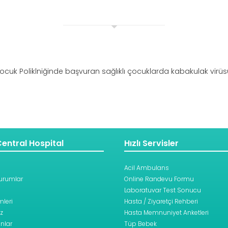
Çocuk Poliklniğinde başvuran sağlıklı çocuklarda kabakulak virüsü İ
entral Hospital
Hızlı Servisler
Acil Ambulans
urumlar
Online Randevu Formu
Laboratuvar Test Sonucu
leri
Hasta / Ziyaretçi Rehberi
z
Hasta Memnuniyet Anketleri
nlar
Tüp Bebek