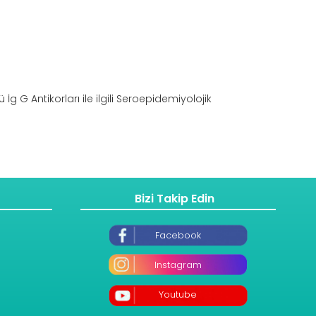
g G Antikorları ile ilgili Seroepidemiyolojik
Bizi Takip Edin
Facebook
Instagram
Youtube