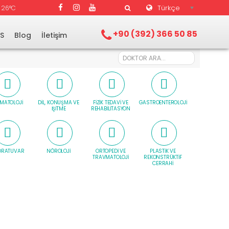
Türkçe
26°C
+90 (392) 366 50 85
.S
Blog
İletişim
MATOLOJI
DIL, KONUŞMA VE
FIZIK TEDAVI VE
GASTROENTEROLOJI
İŞITME
REHABILITASYON
ORATUVAR
NÖROLOJI
ORTOPEDI VE
PLASTIK VE
TRAVMATOLOJI
REKONSTRÜKTIF
CERRAHI