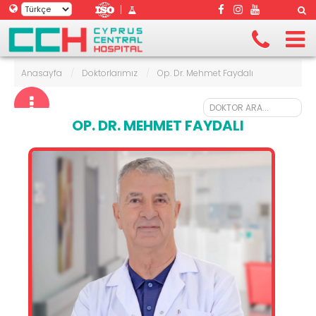
|
Anasayfa
/
Doktorlarımız
/
Op. Dr. Mehmet Faydalı
OP. DR. MEHMET FAYDALI