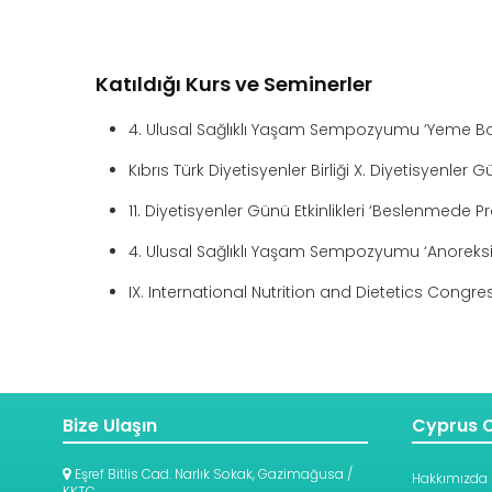
Katıldığı Kurs ve Seminerler
4. Ulusal Sağlıklı Yaşam Sempozyumu ‘Yeme Bozu
Kıbrıs Türk Diyetisyenler Birliği X. Diyetisyenle
11. Diyetisyenler Günü Etkinlikleri ‘Beslenmede
4. Ulusal Sağlıklı Yaşam Sempozyumu ‘Anorek
IX. International Nutrition and Dietetics Congre
Bize Ulaşın
Cyprus C
Eşref Bitlis Cad. Narlık Sokak, Gazimağusa /
Hakkımızda
KKTC