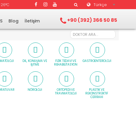
Türkçe
26°C
+90 (392) 366 50 85
.S
Blog
İletişim
MATOLOJI
DIL, KONUŞMA VE
FIZIK TEDAVI VE
GASTROENTEROLOJI
İŞITME
REHABILITASYON
ORATUVAR
NÖROLOJI
ORTOPEDI VE
PLASTIK VE
TRAVMATOLOJI
REKONSTRÜKTIF
CERRAHI