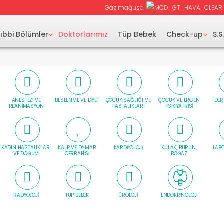
Gazimağusa
ıbbi Bölümler
Doktorlarımız
Tüp Bebek
Check-up
S.S
ANESTEZI VE
BESLENME VE DIYET
ÇOCUK SAĞLIĞI VE
ÇOCUK VE ERGEN
DER
REANIMASYON
HASTALIKLARI
PSIKIYATRISI
KADIN HASTALIKLARI
KALP VE DAMAR
KARDIYOLOJI
KULAK, BURUN,
LAB
VE DOĞUM
CERRAHISI
BOĞAZ
RADYOLOJI
TÜP BEBEK
ÜROLOJI
ENDOKRINOLOJI