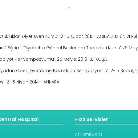
klukları Diyetisyen Kursu’ 12-15 şubat 2015- ACIBADEM ÜNİVERSİ
r Günü Eğitimi ‘Diyabette Güncel Beslenme Tedavileri Kursu’ 26 May
 Probiyotikler Sempozyumu’. 25 Mayıs, 2019-LEFKOŞA
siyadan Obeziteye Yeme Bozukluğu Sempozyumu’ 12-15 Şubat, 20
ss , 2 -5 Nisan 2014 - ANKARA
entral Hospital
Hızlı Servisler
Acil Ambulans