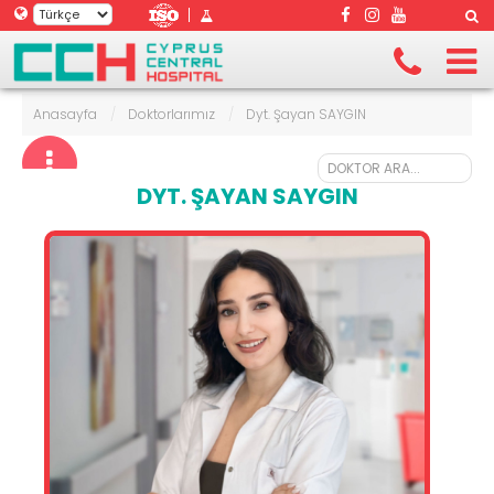
|
Anasayfa
/
Doktorlarımız
/
Dyt. Şayan SAYGIN
DYT. ŞAYAN SAYGIN